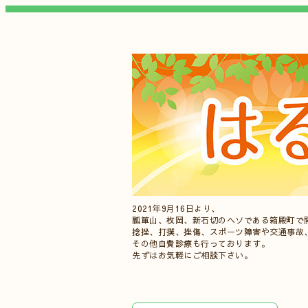
2021年9月16日より、
瓢箪山、枚岡、新石切のヘソである箱殿町で
捻挫、打撲、挫傷、スポーツ障害や交通事故
その他自費診療も行っております。
先ずはお気軽にご相談下さい。