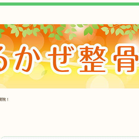
開院！
、