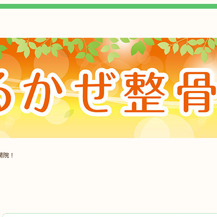
開院！
、