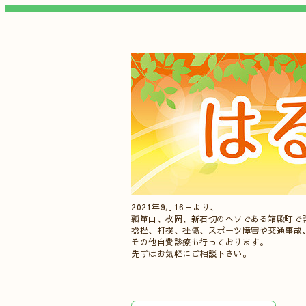
2021年9月16日より、
瓢箪山、枚岡、新石切のヘソである箱殿町で
捻挫、打撲、挫傷、スポーツ障害や交通事故
その他自費診療も行っております。
先ずはお気軽にご相談下さい。