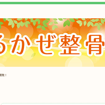
開院！
、