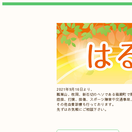
2021年9月16日より、
瓢箪山、枚岡、新石切のヘソである箱殿町で
捻挫、打撲、挫傷、スポーツ障害や交通事故
その他自費診療も行っております。
先ずはお気軽にご相談下さい。