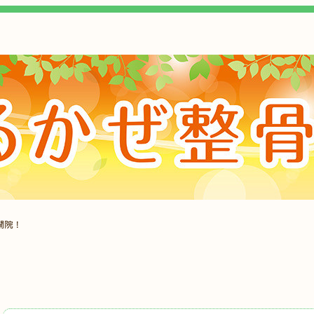
開院！
、