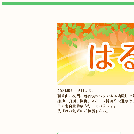
2021年9月16日より、
瓢箪山、枚岡、新石切のヘソである箱殿町で
捻挫、打撲、挫傷、スポーツ障害や交通事故
その他自費診療も行っております。
先ずはお気軽にご相談下さい。