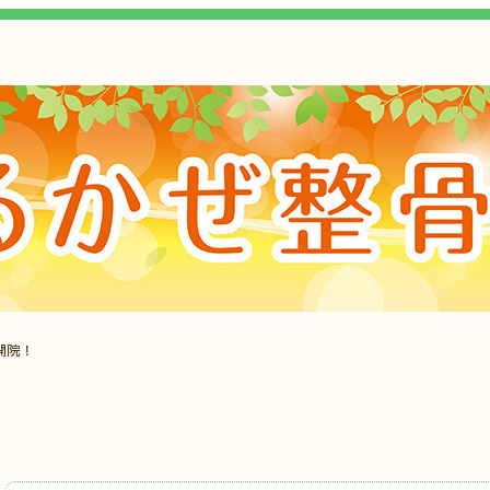
開院！
、