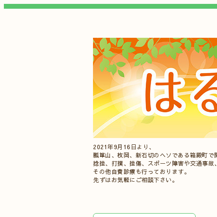
2021年9月16日より、
瓢箪山、枚岡、新石切のヘソである箱殿町で
捻挫、打撲、挫傷、スポーツ障害や交通事故
その他自費診療も行っております。
先ずはお気軽にご相談下さい。